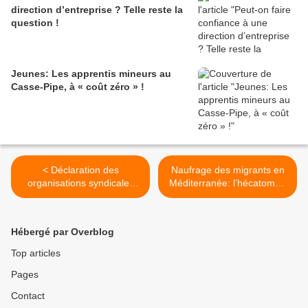
direction d’entreprise ? Telle reste la
question !
Jeunes: Les apprentis mineurs au
Casse-Pipe, à « coût zéro » !
< Déclaration des
Naufrage des migrants en
organisations syndicales
Méditerranée: l’hécatombe
CGT, FSU, Solidaires,
doit cesser ! >
Unsa: Un 1er mai unitaire à
dimension européenne
Hébergé par Overblog
pour le progrès social
Top articles
Pages
Contact