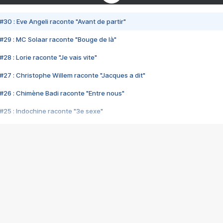
#30 : Eve Angeli raconte "Avant de partir"
#29 : MC Solaar raconte "Bouge de là"
28 : Lorie raconte "Je vais vite"
#27 : Christophe Willem raconte "Jacques a dit"
#26 : Chimène Badi raconte "Entre nous"
#25 : Indochine raconte "3e sexe"
#24 : Zaho raconte "C'est chelou"
#23 : Patrick Bruel raconte "Au café des délices"
#22 : Kyo raconte "Le chemin"
#21 : Nolwenn Leroy raconte "Cassé"
#20 : Patrick Hernandez raconte "Born to be alive"
#19 : Lorie raconte "Près de moi"