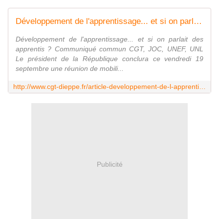
Développement de l'apprentissage... et si on parlait des apprentis ?
Développement de l'apprentissage... et si on parlait des
apprentis ? Communiqué commun CGT, JOC, UNEF, UNL
Le président de la République conclura ce vendredi 19
septembre une réunion de mobili...
http://www.cgt-dieppe.fr/article-developpement-de-l-apprentissage-et-si-on-parlait-des-apprentis-124609402.html
Publicité