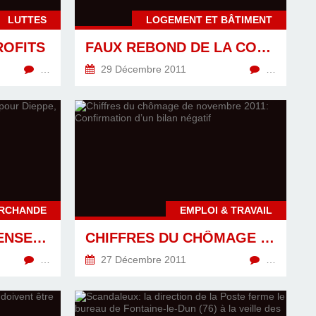
LUTTES
LOGEMENT ET BÂTIMENT
ROFITS
FAUX REBOND DE LA CONSTRUCTION
…
29 Décembre 2011
…
ARCHANDE
EMPLOI & TRAVAIL
IL FAUT TIRER DES ENSEIGNEMENTS POUR DIEPPE, DE L'AFFAIRE DU TK BREMEN !
CHIFFRES DU CHÔMAGE DE NOVEMBRE 2011: CONFIRMATION D’UN BILAN NÉGATIF
…
27 Décembre 2011
…