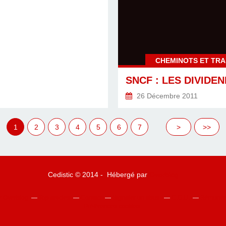
CHEMINOTS ET TR
26 Décembre 2011
1
2
3
4
5
6
7
>
>>
Cedistic © 2014 - Hébergé par
Overblog
ur Overblog
Top articles
Contact
Signaler un abus
C.G.U.
Rémunérat
Préférences cookies