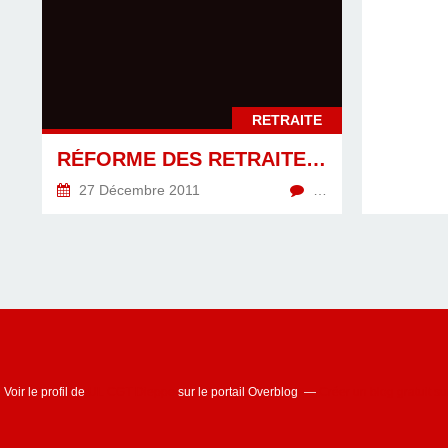
RETRAITE
RÉFORME DES RETRAITES : RETOUR SUR « L'ESCROQUERIE » DE LA PÉNIBILITÉ !
27 Décembre 2011
…
Voir le profil de
UL CGT Dieppe
sur le portail Overblog
Créer un blog gratuit s