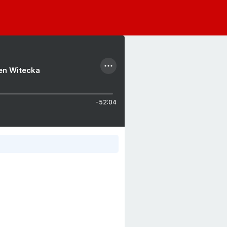
ien Witecka
-52:04