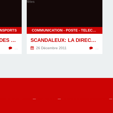
ANSPORTS
COMMUNICATION - POSTE - TELECOM
SNCF : LES DIVIDENDES DE L’ETAT DOIVENT ÊTRE RÉINVESTIS DANS LE RAIL
SCANDALEUX: LA DIRECTION DE LA POSTE FERME LE BUREAU DE FONTAINE-LE-DUN (76) À LA VEILLE DES FÊTES
…
26 Décembre 2011
…
ion en droits d'auteur
Offre Premium
Cookies et données personnelles