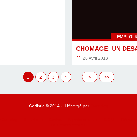
EMPLOI 
26 Avril 2013
1
2
3
4
>
>>
Cedistic © 2014 - Hébergé par
Overblog
ur Overblog
Top articles
Contact
Signaler un abus
C.G.U.
Rémunérat
Préférences cookies