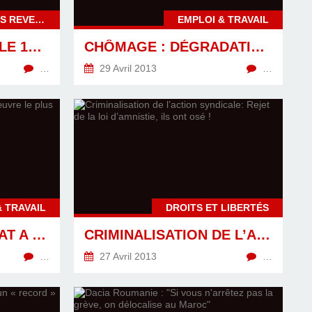
MANIFESTATIONS & ACTIONS REVENDICATIVES
EMPLOI & TRAVAIL
THIERRY LE PAON : LE 1ER MAI 2013, MOBILISONS NOUS
CHÔMAGE : DÉGRADATION IMPORTANTE DE L’EMPLOI DANS LA CONSTRUCTION ET L’INTÉRIM EN HAUTE NORMANDIE
…
29 Avril 2013
…
& TRAVAIL
DROITS ET LIBERTÉS
AVEC LA RGPP, L’ETAT A MIS EN ŒUVRE LE PLUS GRAND « PLAN SOCIAL » DE FRANCE
CRIMINALISATION DE L’ACTION SYNDICALE: REJET DE LA LOI D’AMNISTIE, ILS ONT OSÉ !
…
27 Avril 2013
…