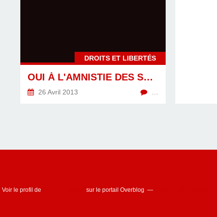
DROITS ET LIBERTÉS
OUI À L'AMNISTIE DES SYNDICALISTES (GÉRARD FILOCHE SUR RTL)
26 Avril 2013
…
Voir le profil de
UL CGT Dieppe
sur le portail Overblog
Créer un blog gratuit s