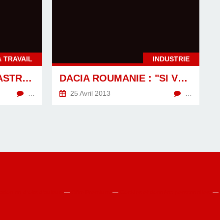
& TRAVAIL
INDUSTRIE
CHÔMAGE: UN DÉSASTRE ET NON UN « RECORD »
DACIA ROUMANIE : "SI VOUS N'ARRÊTEZ PAS LA GRÈVE, ON DÉLOCALISE AU MAROC"
…
25 Avril 2013
…
ion en droits d'auteur
Offre Premium
Cookies et données personnelles