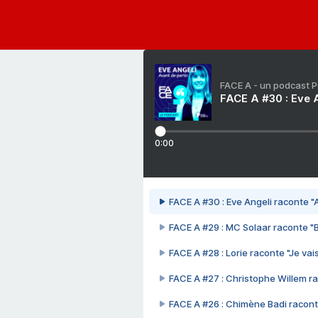
FACE A - un podcast 
FACE A #30 : Eve A
0:00
FACE A #30 : Eve Angeli raconte "A
FACE A #29 : MC Solaar raconte "
FACE A #28 : Lorie raconte "Je vais
FACE A #27 : Christophe Willem ra
FACE A #26 : Chimène Badi racont