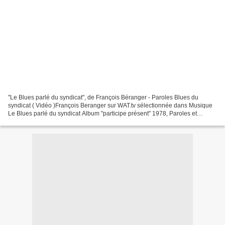
"Le Blues parlé du syndicat", de François Béranger - Paroles Blues du
syndicat ( Vidéo )François Beranger sur WAT.tv sélectionnée dans Musique
Le Blues parlé du syndicat Album "participe présent" 1978, Paroles et
musique: Woodie Guthrie, Adaptation: François...