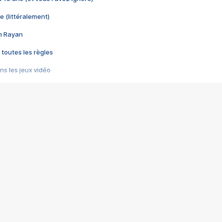
e (littéralement)
im Rayan
 toutes les règles
s les jeux vidéo
us choquant de Rockstar ? - Le scandale BULLY
e plus moche de Steam
du RÊVE tourne au CAUCHEMAR
pendant 8 heures
it… à tort
umiliés par un jeu vidéo
ire - Final Fantasy 8
ti un empire - Age of Empires