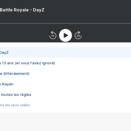
 Battle Royale - DayZ
 DayZ
 a 13 ans (et vous l'avez ignoré)
e (littéralement)
im Rayan
 toutes les règles
s les jeux vidéo
us choquant de Rockstar ? - Le scandale BULLY
e plus moche de Steam