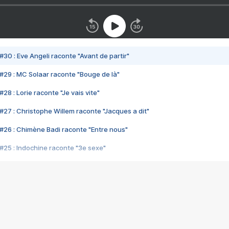
#30 : Eve Angeli raconte "Avant de partir"
#29 : MC Solaar raconte "Bouge de là"
28 : Lorie raconte "Je vais vite"
#27 : Christophe Willem raconte "Jacques a dit"
#26 : Chimène Badi raconte "Entre nous"
#25 : Indochine raconte "3e sexe"
#24 : Zaho raconte "C'est chelou"
#23 : Patrick Bruel raconte "Au café des délices"
#22 : Kyo raconte "Le chemin"
#21 : Nolwenn Leroy raconte "Cassé"