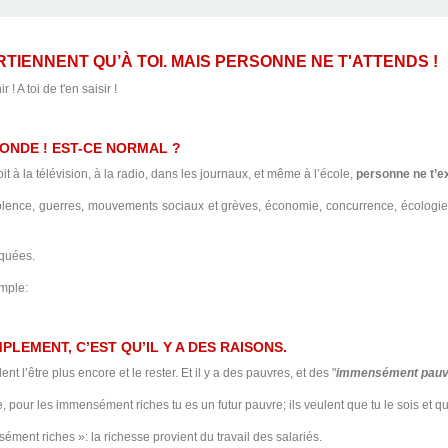
 L'ON VOUS
LOCATION
ONNE
946
D’INDICE
ARTIENNENT QU’À TOI.
MAIS PERSONNE NE T'ATTENDS !
! A toi de t'en saisir !
E - RMI -
ONDE ! EST-CE NORMAL ?
t à la télévision, à la radio, dans les journaux, et même à l’école,
personne ne t’e
 violence, guerres, mouvements sociaux et grèves, économie, concurrence, écologie,
iquées.
mple:
MPLEMENT, C’EST QU’IL Y A DES RAISONS.
ent l’être plus encore et le rester. Et il y a des pauvres, et des "
immensément pauv
, pour les immensément riches tu es un futur pauvre; ils veulent que tu le sois et que
ment riches »: la richesse provient du travail des salariés.