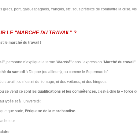
s grecs, portugais, espagnols, français, etc. sous prétexte de combattre la crise, vise
SUR LE
"MARCHÉ DU TRAVAIL
" ?
t le marché du travail !
il
", personne n’explique le terme "
Marché
" dans l’expression "
Marché du travail
".
ché du samedi
à Dieppe (ou ailleurs), ou comme le Supermarché.
 travail , ce n’est ni du fromage, ni des voitures, ni des fringues.
 ou se vend ce sont les
qualifications et les compétences,
c'est-à-dire
la « force d
au lycée et à l’université:
quelque sorte,
l’étiquette de la marchandise.
l’acheteur.
alaire !