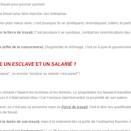
travail pour pouvoir survivre.
e travail pour faire marcher son entreprise.
es pour mieux vivre: c’est pourquoi ils se syndiquent, revendiquent, luttent, et parfo
 la force de travail.
C'est pourquoi il se syndique, combat les revendications des s
s (
effet de la concurrence
).
(Augmenter le chômage, c'est ce à quoi le gouvernemen
E UN
ESCLAVE
ET UN
SALARIÉ
?
calave
", ou encore "
esclave ou salarié c’est pareil
" !
 vendait c’étaient les hommes et les femmes. Le propriétaire les faisaient travaill
eurs il n’était jamais libre ! Car l’esclave était tout entier la propriété de son patron.
vend, ce n’est pas sa personne mais sa
Force de travail
, c'est-à-dire ses qualifica
 de travail.
t la durée de son travail
, mais il le redevient dès la porte de l’entreprise franchie, 