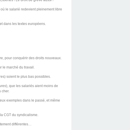
ibertés ! Le droit de grève aussi !
 où le salarié redevient pleinement libre
 et dans les textes européens.
dre, pour conquérir des droits nouveaux.
r le marché du travail.
res) soient le plus bas possibles.
ures
), que les salariés aient moins de
s cher.
ombreux exemples dans le passé, et même
a la CGT du syndicalisme.
ètement différentes…