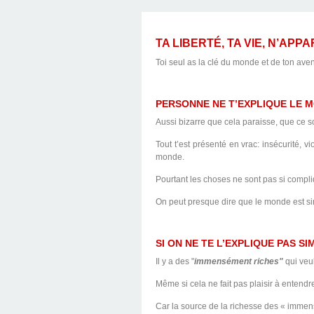
SAVOIR ET CE QUE
FAMILIALES - AL
CHANGE LA D
OCTOBRE 1
CHÔMAGE - POINT 
CACHE !
TA LIBERTÉ, TA VIE, N’APP
Toi seul as la clé du monde et de ton avenir 
FONCTION PUBLIQU
PERSONNE NE T’EXPLIQUE LE M
Aussi bizarre que cela paraisse, que ce soi
SMIC
Tout t’est présenté en vrac: insécurité,
monde.
Pourtant les choses ne sont pas si compl
On peut presque dire que le monde est si
SI ON NE TE L’EXPLIQUE PAS SI
Il y a des "
immensément riches"
qui veul
Même si cela ne fait pas plaisir à entendre
Car la source de la richesse des « immensé