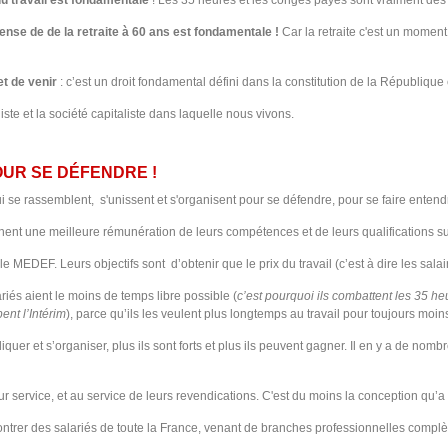
 du travail est fondamentale
! Les 35 heures et les congés payés sont vraiment des L
fense de de la retraite à 60 ans est fondamentale !
Car la retraite c'est un moment
 et de venir
: c’est un droit fondamental défini dans la constitution de la République
giste et la société capitaliste dans laquelle nous vivons.
OUR SE DÉFENDRE !
ui se rassemblent, s'unissent et s'organisent pour se défendre, pour se faire enten
nnent une meilleure rémunération de leurs compétences et de leurs qualifications su
le MEDEF. Leurs objectifs sont d’obtenir que le prix du travail (c’est à dire les salai
iés aient le moins de temps libre possible (
c’est pourquoi ils combattent les 35 he
ent l’Intérim
), parce qu’ils les veulent plus longtemps au travail pour toujours moin
quer et s’organiser, plus ils sont forts et plus ils peuvent gagner. Il en y a de n
leur service, et au service de leurs revendications. C'est du moins la conception qu’
contrer des salariés de toute la France, venant de branches professionnelles compl