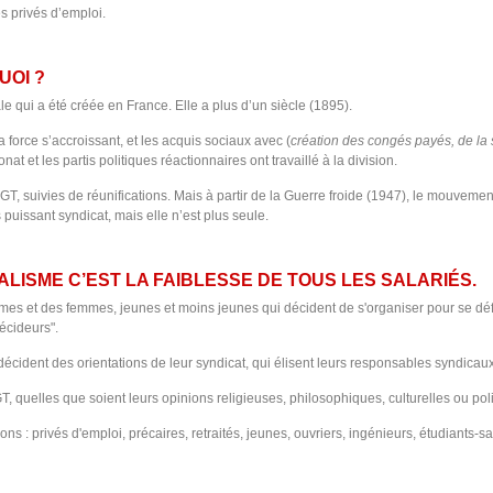
s privés d’emploi.
UOI ?
e qui a été créée en France. Elle a plus d’un siècle (1895).
a force s’accroissant, et les acquis sociaux avec (
création des congés payés, de la 
ronat et les partis politiques réactionnaires ont travaillé à la division.
GT, suivies de réunifications. Mais à partir de la Guerre froide (1947), le mouveme
 puissant syndicat, mais elle n’est plus seule.
LISME C’EST LA FAIBLESSE DE TOUS LES SALARIÉS.
es et des femmes, jeunes et moins jeunes qui décident de s'organiser pour se déf
décideurs".
écident des orientations de leur syndicat, qui élisent leurs responsables syndicau
 quelles que soient leurs opinions religieuses, philosophiques, culturelles ou politi
ns : privés d'emploi, précaires, retraités, jeunes, ouvriers, ingénieurs, étudiants-sal