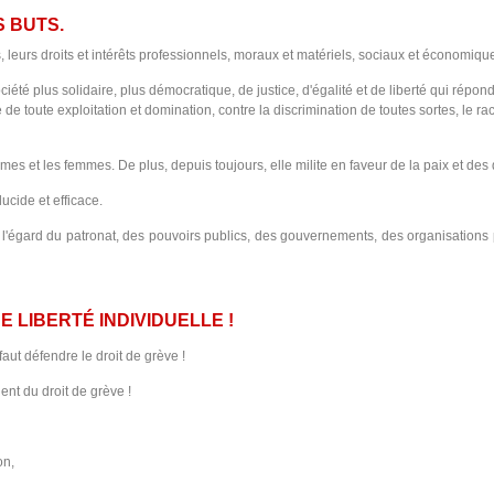
S BUTS.
 leurs droits et intérêts professionnels, moraux et matériels, sociaux et économiques,
ciété plus solidaire, plus démocratique, de justice, d'égalité et de liberté qui ré
 de toute exploitation et domination, contre la discrimination de toutes sortes, le r
mmes et les femmes. De plus, depuis toujours, elle milite en faveur de la paix et des
ucide et efficace.
égard du patronat, des pouvoirs publics, des gouvernements, des organisations p
NE
LIBERTÉ
INDIVIDUELLE !
faut défendre le droit de grève !
ent du droit de grève !
on,