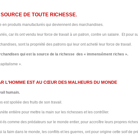
A SOURCE DE TOUTE RICHESSE
.
ure en produits manufacturés qui deviennent des marchandises.
riés, car ils ont vendu leur force de travail à un patron, contre un salaire. Et pour s
archandises, sont la propriété des patrons qui leur ont acheté leur force de travail.
archandises qui est la source de la richesse des « immensément riches ».
capitalisme ».
PAR L'HOMME EST AU CŒUR DES MALHEURS DU MONDE
vail humain.
 est spoliée des fruits de son travail.
ète entière pour mettre la main sur les richesses et les contrôler.
t-ils comme des prédateurs sur le monde entier, pour accroître leurs propres riches
i la faim dans le monde, les conflits et les guerres, ont pour origine cette soif de 