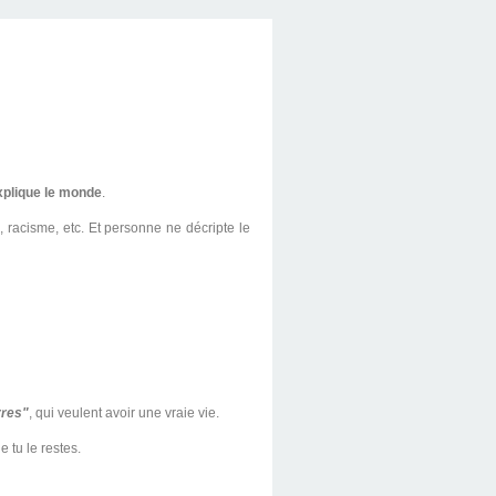
xplique le monde
.
 racisme, etc. Et personne ne décripte le
res"
, qui veulent avoir une vraie vie.
 tu le restes.