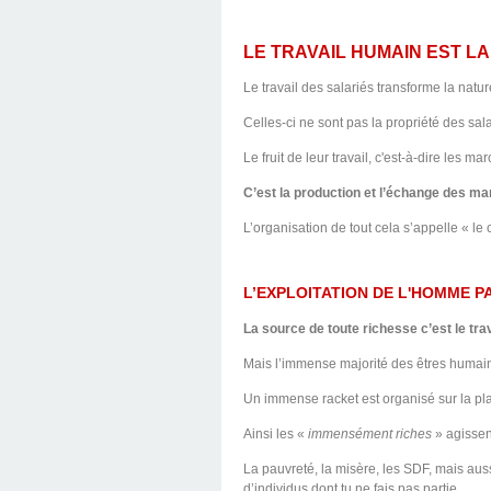
LE TRAVAIL HUMAIN EST L
Le travail des salariés transforme la nat
Celles-ci ne sont pas la propriété des sala
Le fruit de leur travail, c'est-à-dire les m
C’est la production et l’échange des m
L’organisation de tout cela s’appelle « le 
L’EXPLOITATION DE L'HOMME 
La source de toute richesse c’est le tra
Mais l’immense majorité des êtres humains
Un immense racket est organisé sur la plan
Ainsi les «
immensément riches
» agissen
La pauvreté, la misère, les SDF, mais auss
d’individus dont tu ne fais pas partie.