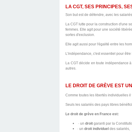
LA CGT, SES PRINCIPES, SE
Son but est de défendre, avec les salariés,
La CGT lutte pour la construction d'une so
femmes. Elle agit pour une société libérée
sortes d'exclusion.
Elle agit aussi pour l'égalité entre les ho
L'indépendance, c'est essentiel pour être l
La CGT décide en toute indépendance à l'
autres.
LE DROIT DE GRÈVE EST U
Comme toutes les libertés individuelles il 
Seuls les salariés des pays libres bénéfici
Le droit de grève en France est:
· un
droit
garanti par la Constituti
·
un
droit individuel
des salariés,