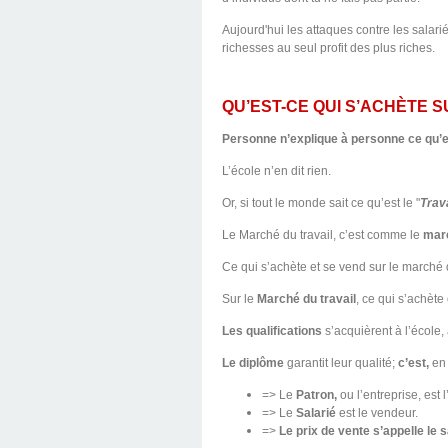
Aujourd'hui les attaques contre les salarié
richesses au seul profit des plus riches.
QU’EST-CE QUI S’ACHÈTE 
Personne n’explique à personne ce qu’es
L’école n’en dit rien.
Or, si tout le monde sait ce qu’est le "
Trava
Le Marché du travail, c’est comme le
mar
Ce qui s’achète et se vend sur le marché du
Sur le
Marché du travail
, ce qui s’achète
Les qualifications
s’acquièrent à l’école, 
Le diplôme
garantit leur qualité;
c’est,
en 
=> Le
Patron,
ou l’entreprise, est 
=> Le
Salarié
est le vendeur.
=>
Le prix de vente s’appelle le s