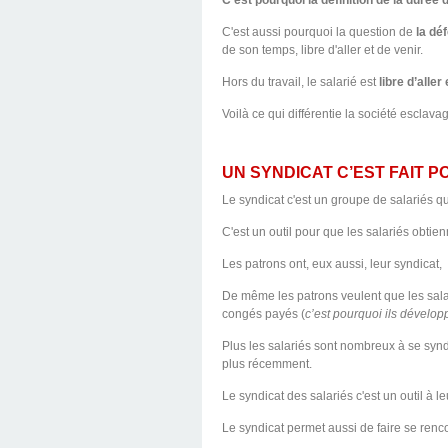
C’est pourquoi la définition de la durée
C'est aussi pourquoi la question de
la dé
de son temps, libre d'aller et de venir.
Hors du travail, le salarié est
libre d’aller
Voilà ce qui différentie la société esclava
UN SYNDICAT C’EST FAIT P
Le syndicat c'est un groupe de salariés q
C'est un outil pour que les salariés obtie
Les patrons ont, eux aussi, leur syndicat, 
De même les patrons veulent que les salar
congés payés (
c’est pourquoi ils développ
Plus les salariés sont nombreux à se syndi
plus récemment.
Le syndicat des salariés c'est un outil à 
Le syndicat permet aussi de faire se ren