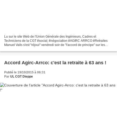
Lu sur le site Web de l'Union Générale des Ingénieurs, Cadres et
Techniciens de la CGT #social; #négociation #AGIRC ARRCO #Retraites
Manuel Valls s'est "réjoui" vendredi soir de "l'accord de principe" sur les
retraites complémentaires, assurant que le...
Accord Agirc-Arrco: c'est la retraite à 63 ans !
Publié le 19/10/2015 à 06:31
Par
UL CGT Dieppe