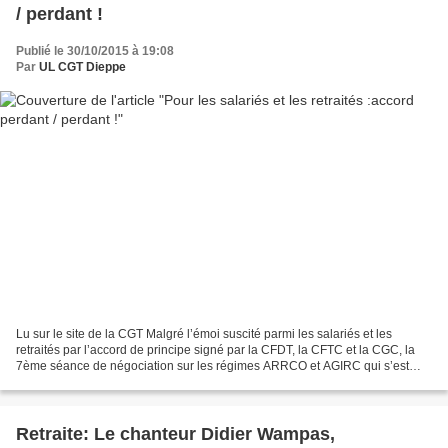
/ perdant !
Publié le 30/10/2015 à 19:08
Par
UL CGT Dieppe
Lu sur le site de la CGT Malgré l’émoi suscité parmi les salariés et les
retraités par l’accord de principe signé par la CFDT, la CFTC et la CGC, la
7ème séance de négociation sur les régimes ARRCO et AGIRC qui s’est
déroulée ce vendredi 30 octobre au...
Retraite: Le chanteur Didier Wampas,