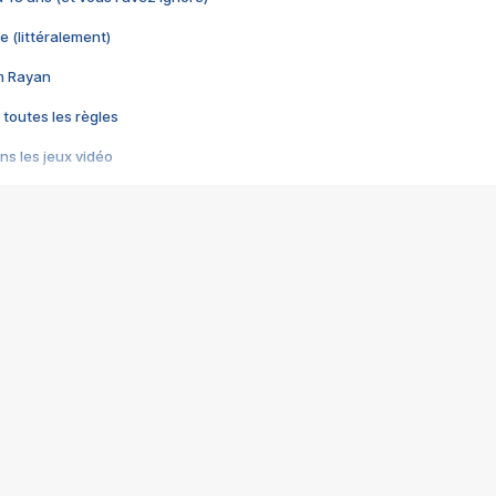
e (littéralement)
im Rayan
 toutes les règles
s les jeux vidéo
us choquant de Rockstar ? - Le scandale BULLY
e plus moche de Steam
du RÊVE tourne au CAUCHEMAR
pendant 8 heures
it… à tort
umiliés par un jeu vidéo
ire - Final Fantasy 8
ti un empire - Age of Empires