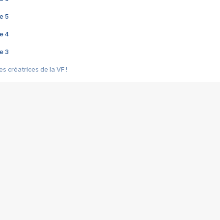
e 5
e 4
e 3
s créatrices de la VF !
e 2
e 1
e Mektoub My Love arrive enfin ! Rencontre avec Shaïn Boumedine et Sal
i : après Toni en famille
elle réalise le bouleversant Dites lui que je l'aime
ais ! Rencontre autour de Vie privée de Rebecca Zlotowski
 de Marguerite, Grave... Rencontre avec Ella Rumpf
 Les Rêveurs, un film intime sur la santé mentale