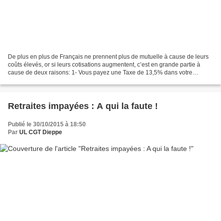
De plus en plus de Français ne prennent plus de mutuelle à cause de leurs
coûts élevés, or si leurs cotisations augmentent, c’est en grande partie à
cause de deux raisons: 1- Vous payez une Taxe de 13,5% dans votre
cotisation mutuelle ! L'une des causes...
Retraites impayées : A qui la faute !
Publié le 30/10/2015 à 18:50
Par
UL CGT Dieppe